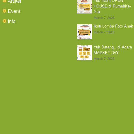
Artikel
Yuk hadiri OPEN
HOUSE di RumahKe-
Event
2ku
March 7, 2023
Info
Ikuti Lomba Foto Anak
March 7, 2023
Yuk Datang…di Acara
MARKET DAY
March 7, 2023