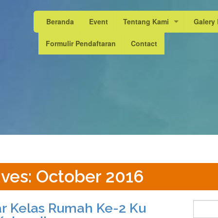
Beranda
Event
Tentang Kami
Galery
Formulir Pendaftaran
Visi Misi
Contact
Program & Pelayanan
Day Car
Fasilitas
Klinik
ives: October 2016
r Kelas Rumah Ke-2 Ku