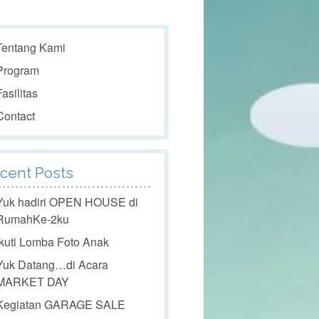
Tentang Kami
Program
Fasilitas
Contact
cent Posts
Yuk hadiri OPEN HOUSE di
RumahKe-2ku
Ikuti Lomba Foto Anak
Yuk Datang…di Acara
MARKET DAY
Kegiatan GARAGE SALE